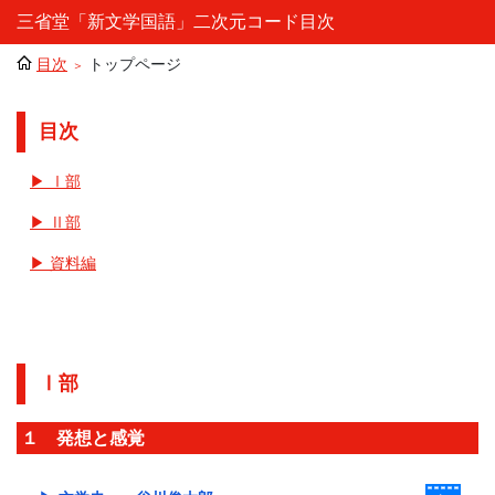
三省堂「新文学国語」二次元コード目次
目次
トップページ
目次
▶ Ⅰ部
▶ Ⅱ部
▶ 資料編
Ⅰ部
１ 発想と感覚