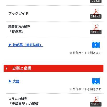
72 KB
ブックガイド
314 KB
読書案内の補充
『徒然草』
349 KB
▶ 徒然草（兼好法師）
※ 外部サイトを開きます
７ 史実と虚構
▶ 大鏡
※ 外部サイトを開きます
コラムの補充
『更級日記』の冒頭
306 KB